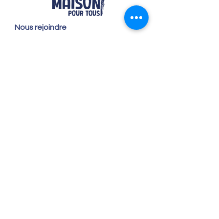
Nous rejoindre
2 rue sergent Major Tiremberg
76300 Sotteville-lès-Rouen
02 35 72 31 05
accueil@maison-pour-tous-sotteville.com
Nos horaires
Lundi / Vendredi : 9h-12h | 14h-18h
Du Mardi au Jeudi : 9h-12h | 14h-18h30
Infos pratiques
Notre association
Nos offres d'emploi
Nous contacter
Règlement intérieur
CGV
CGU
Mentions légales
Politique de confidentialité
Nos tarifs ateliers et stages
Nos tarifs accueil de loisirs
Suivez-nous