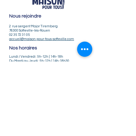
Nous rejoindre
2 rue sergent Major Tiremberg
76300 Sotteville-lès-Rouen
02 35 72 31 05
accueil@maison-pour-tous-sotteville.com
Nos horaires
Lundi / Vendredi : 9h-12h | 14h-18h
Du Mardi au Jeudi : 9h-12h | 14h-18h30
Infos pratiques
Notre association
Nos offres d'emploi
Nous contacter
Règlement intérieur
CGV
CGU
Mentions légales
Politique de confidentialité
Nos tarifs ateliers et stages
Nos tarifs accueil de loisirs
Suivez-nous